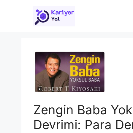
İçeriğe
atla
Zengin Baba Yoks
Devrimi: Para Der