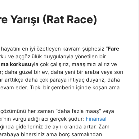
e Yarışı (Rat Race)
hayatını en iyi özetleyen kavram şüphesiz “
Fare
orku ve açgözlülük duygularıyla yönetilen bir
alma korkusu
yla çok çalışırız, maaşımızı alırız ve
r; daha güzel bir ev, daha yeni bir araba veya son
ar arttıkça daha çok paraya ihtiyaç duyarız, daha
devam eder. Tıpkı bir çemberin içinde koşan ama
n çözümünü her zaman “daha fazla maaş” veya
’nin vurguladığı acı gerçek şudur:
Finansal
tığında giderleriniz de aynı oranda artar. Zam
 arabaya binersiniz ama borç sarmalından