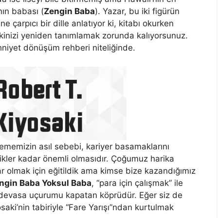
ın babası (
Zengin Baba
). Yazar, bu iki figürün
e çarpıcı bir dille anlatıyor ki, kitabı okurken
lişkinizi yeniden tanımlamak zorunda kalıyorsunuz.
ihniyet dönüşüm rehberi niteliğinde.
lememizin asıl sebebi, kariyer basamaklarını
likler kadar önemli olmasıdır. Çoğumuz harika
r olmak için eğitildik ama kimse bize kazandığımız
ngin Baba Yoksul Baba
, “para için çalışmak” ile
 o devasa uçurumu kapatan köprüdür. Eğer siz de
ki’nin tabiriyle “Fare Yarışı”ndan kurtulmak