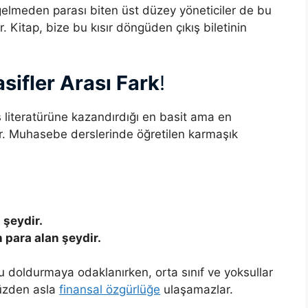
lmeden parası biten üst düzey yöneticiler de bu
. Kitap, bize bu kısır döngüden çıkış biletinin
sifler Arası Fark
!
s literatürüne kazandırdığı en basit ama en
dır. Muhasebe derslerinde öğretilen karmaşık
 şeydir.
 para alan şeydir.
u doldurmaya odaklanırken, orta sınıf ve yoksullar
 yüzden asla
finansal özgürlüğe
ulaşamazlar.