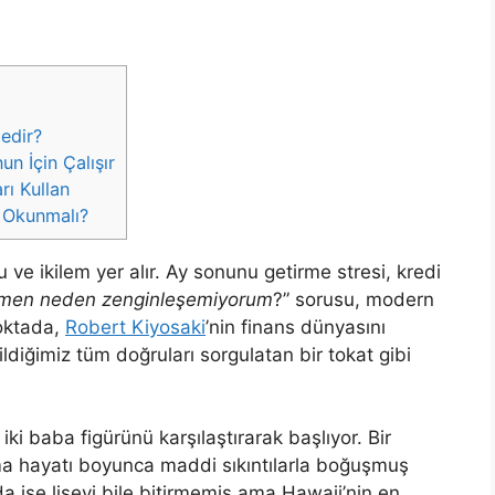
edir?
n İçin Çalışır
rı Kullan
 Okunmalı?
 ve ikilem yer alır. Ay sonunu getirme stresi, kredi
ğmen neden zenginleşemiyorum
?” sorusu, modern
noktada,
Robert Kiyosaki
’nin finans dünyasını
bildiğimiz tüm doğruları sorgulatan bir tokat gibi
ki baba figürünü karşılaştırarak başlıyor. Bir
ma hayatı boyunca maddi sıkıntılarla boğuşmuş
da ise liseyi bile bitirmemiş ama Hawaii’nin en