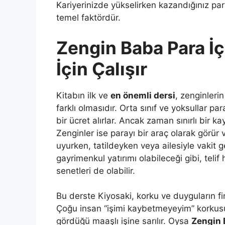
Kariyerinizde yükselirken kazandığınız para
temel faktördür.
Zengin Baba Para İ
İçin Çalışır
Kitabın ilk ve
en önemli dersi
, zenginler
farklı olmasıdır. Orta sınıf ve yoksullar par
bir ücret alırlar. Ancak zaman sınırlı bir kay
Zenginler ise parayı bir araç olarak görür v
uyurken, tatildeyken veya ailesiyle vakit ge
gayrimenkul yatırımı olabileceği gibi, teli
senetleri de olabilir.
Bu derste Kiyosaki, korku ve duyguların fina
Çoğu insan “işimi kaybetmeyeyim” korkusuy
gördüğü maaşlı işine sarılır. Oysa
Zengin 