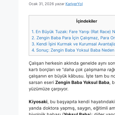
Ocak 31, 2026
yazar
KariyerYol
İçindekiler
1.
En Büyük Tuzak: Fare Yarışı (Rat Race) N
2.
Zengin Baba Para İçin Çalışmaz, Para Onu
3.
Kendi İşini Kurmak ve Kurumsal Avantajla
4.
Sonuç: Zengin Baba Yoksul Baba Neden
Çalışan herkesin aklında genelde aynı soru
kartı borçları ve “
daha çok çalışmama ra
çalışanın en büyük kâbusu. İşte tam bu 
sarsan eseri
Zengin Baba Yoksul Baba
, 
yüzümüze çarpıyor.
Kiyosaki
, bu başyapıta kendi hayatındaki i
yanda doktora yapmış, saygın, eğitimli a
biyolojik babası (
Yoksul Baba
); diğer yan