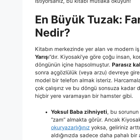
istiyorsanız, bu kitabı mutlaka okuyun!
En Büyük Tuzak: Far
Nedir?
Kitabın merkezinde yer alan ve modern iş 
Yarış
ı”dır. Kiyosaki’ye göre çoğu insan, k
döngünün içine hapsolmuştur.
Parasız k
sonra açgözlülük (veya arzu) devreye gire
model bir telefon almak isteriz. Harcamal
çok çalışırız ve bu döngü sonsuza kadar 
hiçbir yere varamayan bir hamster gibi.
Yoksul Baba zihniyeti
, bu sorunu
“zam” almakta görür. Ancak Kiyosaki
okuryazarlığınız
yoksa, geliriniz art
aldığınızda sadece daha pahalı bir