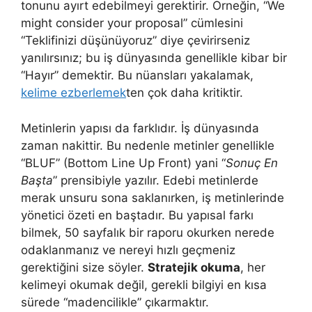
tonunu ayırt edebilmeyi gerektirir. Örneğin, “We
might consider your proposal” cümlesini
“Teklifinizi düşünüyoruz” diye çevirirseniz
yanılırsınız; bu iş dünyasında genellikle kibar bir
“Hayır” demektir. Bu nüansları yakalamak,
kelime ezberlemek
ten çok daha kritiktir.
Metinlerin yapısı da farklıdır. İş dünyasında
zaman nakittir. Bu nedenle metinler genellikle
“BLUF” (Bottom Line Up Front) yani “
Sonuç En
Başta
” prensibiyle yazılır. Edebi metinlerde
merak unsuru sona saklanırken, iş metinlerinde
yönetici özeti en baştadır. Bu yapısal farkı
bilmek, 50 sayfalık bir raporu okurken nerede
odaklanmanız ve nereyi hızlı geçmeniz
gerektiğini size söyler.
Stratejik okuma
, her
kelimeyi okumak değil, gerekli bilgiyi en kısa
sürede “madencilikle” çıkarmaktır.