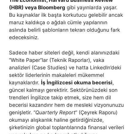
The Economist, Harvard Business Review
(HBR) veya Bloomberg
gibi yayınlarda yaşar.
Bu kaynaklar ilk başta korkutucu gelebilir ancak
maruz kaldıkça o ağdalı cümle yapılarının
aslında belirli şablonların tekrarı olduğunu fark
edeceksiniz.
Sadece haber siteleri değil, kendi alanınızdaki
“White Paper”lar (Teknik Raporlar), vaka
analizleri (Case Studies) ve hatta LinkedIn’deki
sektör liderlerinin makaleleri mükemmel
kaynaklardır.
İş İngilizcesi okuma becerisi
,
güncel kalmayı gerektirir. Sektörünüzdeki son
trendleri İngilizce takip etmek, size hem dil
becerisi kazandırır hem de mesleki vizyonunuzu
genişletir. “
Quarterly Report
” (Çeyrek Raporu)
okumayı alışkanlık haline getirdiğinizde,
şirketinizin global toplantılarında finansal verileri