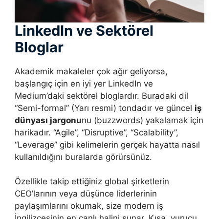
LinkedIn ve Sektörel
Bloglar
Akademik makaleler çok ağır geliyorsa,
başlangıç için en iyi yer LinkedIn ve
Medium’daki sektörel bloglardır. Buradaki dil
“Semi-formal” (Yarı resmi) tondadır ve güncel
iş
dünyası jargonu
nu (buzzwords) yakalamak için
harikadır. “Agile”, “Disruptive”, “Scalability”,
“Leverage” gibi kelimelerin gerçek hayatta nasıl
kullanıldığını buralarda görürsünüz.
Özellikle takip ettiğiniz global şirketlerin
CEO’larının veya düşünce liderlerinin
paylaşımlarını okumak, size modern iş
İngilizcesinin en canlı halini sunar. Kısa, vurucu