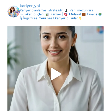
kariyer_yol
Kariyer planlaması stratejidir.
Yeni mezunlara
mülakat ipuçları!
Kariyer |
Mülakat
Finans
İş İngilizcesi
Yeni nesil kariyer pusulan