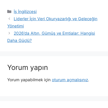
Kategoriler
İş İngilizcesi
Liderler İçin Veri Okuryazarlığı ve Geleceğin
Yönetimi
2026’da Altın, Gümüş ve Emtialar: Hangisi
Daha Güçlü?
Yorum yapın
Yorum yapabilmek için
oturum açmalısınız
.