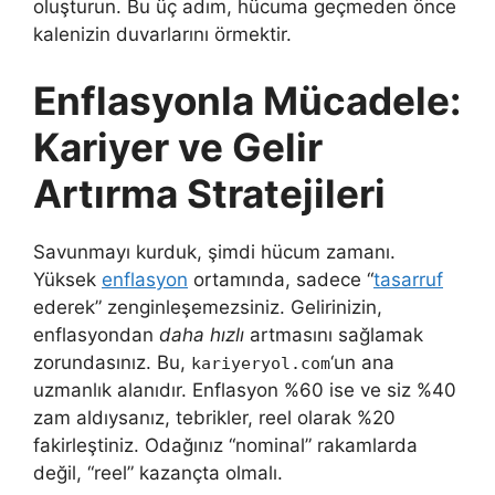
oluşturun. Bu üç adım, hücuma geçmeden önce
kalenizin duvarlarını örmektir.
Enflasyonla Mücadele:
Kariyer ve Gelir
Artırma Stratejileri
Savunmayı kurduk, şimdi hücum zamanı.
Yüksek
enflasyon
ortamında, sadece “
tasarruf
ederek” zenginleşemezsiniz. Gelirinizin,
enflasyondan
daha hızlı
artmasını sağlamak
zorundasınız. Bu,
‘un ana
kariyeryol.com
uzmanlık alanıdır. Enflasyon %60 ise ve siz %40
zam aldıysanız, tebrikler, reel olarak %20
fakirleştiniz. Odağınız “nominal” rakamlarda
değil, “reel” kazançta olmalı.