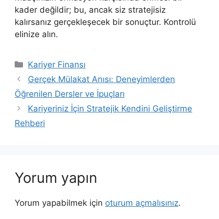
kader değildir; bu, ancak siz stratejisiz
kalırsanız gerçekleşecek bir sonuçtur. Kontrolü
elinize alın.
Kategoriler
Kariyer Finansı
Gerçek Mülakat Anısı: Deneyimlerden
Öğrenilen Dersler ve İpuçları
Kariyeriniz İçin Stratejik Kendini Geliştirme
Rehberi
Yorum yapın
Yorum yapabilmek için
oturum açmalısınız
.