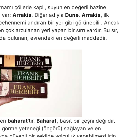
amı çöllerle kaplı, suyun en değerli hazine
 var:
Arrakis
. Diğer adıyla
Dune
.
Arrakis
, ilk
ehennemi andıran bir yer gibi görünebilir. Ancak
çok arzulanan yeri yapan bir sırrı vardır. Bu sır,
a bulunan, evrendeki en değerli maddedir.
inen
baharat
‘tır.
Baharat
, basit bir çeşni değildir.
i görme yeteneği (öngörü) sağlayan ve en
yda güvenli bir şekilde yolculuk yapabilmesi için