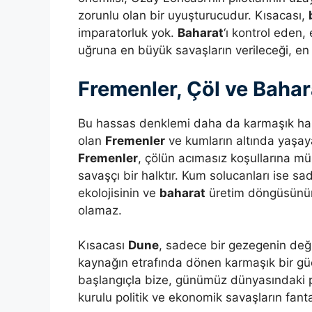
zorunlu olan bir uyuşturucudur. Kısacası,
imparatorluk yok.
Baharat
‘ı kontrol eden,
uğruna en büyük savaşların verileceği, en k
Fremenler, Çöl ve Bahar
Bu hassas denklemi daha da karmaşık hale 
olan
Fremenler
ve kumların altında yaşay
Fremenler
, çölün acımasız koşullarına m
savaşçı bir halktır. Kum solucanları ise 
ekolojisinin ve
baharat
üretim döngüsünün 
olamaz.
Kısacası
Dune
, sadece bir gezegenin değil
kaynağın etrafında dönen karmaşık bir g
başlangıçla bize, günümüz dünyasındaki pet
kurulu politik ve ekonomik savaşların fant