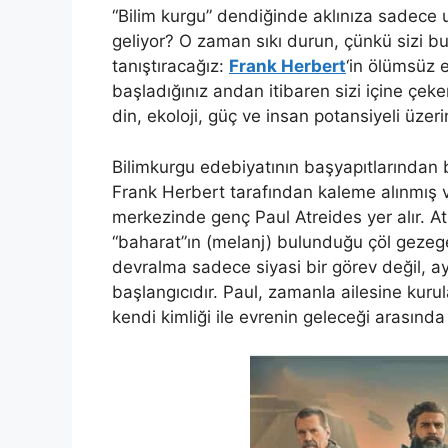
“Bilim kurgu” dendiğinde aklınıza sadece uz
geliyor? O zaman sıkı durun, çünkü sizi bu
tanıştıracağız:
Frank Herbert
‘in ölümsüz 
başladığınız andan itibaren sizi içine çek
din, ekoloji, güç ve insan potansiyeli üzeri
Bilimkurgu edebiyatının başyapıtlarından b
Frank Herbert tarafından kaleme alınmış
merkezinde genç Paul Atreides yer alır. At
“baharat”ın (melanj) bulunduğu çöl gezege
devralma sadece siyasi bir görev değil, a
başlangıcıdır. Paul, zamanla ailesine kur
kendi kimliği ile evrenin geleceği arasında