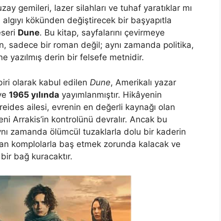
ay gemileri, lazer silahları ve tuhaf yaratıklar mı
 algıyı kökünden değiştirecek bir başyapıtla
eseri
Dune
. Bu kitap, sayfalarını çevirmeye
en, sadece bir roman değil; aynı zamanda politika,
ne yazılmış derin bir felsefe metnidir.
iri olarak kabul edilen
Dune
, Amerikalı yazar
 ve
1965 yılında
yayımlanmıştır. Hikâyenin
reides ailesi, evrenin en değerli kaynağı olan
ni Arrakis’in kontrolünü devralır. Ancak bu
ynı zamanda ölümcül tuzaklarla dolu bir kaderin
ulan komplolarla baş etmek zorunda kalacak ve
 bir bağ kuracaktır.