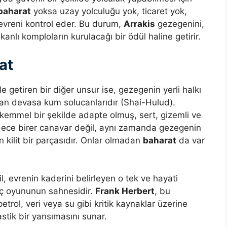
baharat
yoksa uzay yolculuğu yok, ticaret yok,
 evreni kontrol eder. Bu durum,
Arrakis
gezegenini,
anlı komploların kurulacağı bir ödül haline getirir.
at
getiren bir diğer unsur ise, gezegenin yerli halkı
an devasa kum solucanlarıdır (Shai-Hulud).
ükemmel bir şekilde adapte olmuş, sert, gizemli ve
sadece birer canavar değil, aynı zamanda gezegenin
kilit bir parçasıdır. Onlar olmadan
baharat
da var
, evrenin kaderini belirleyen o tek ve hayati
üç oyununun sahnesidir.
Frank Herbert
, bu
rol, veri veya su gibi kritik kaynaklar üzerine
astik bir yansımasını sunar.