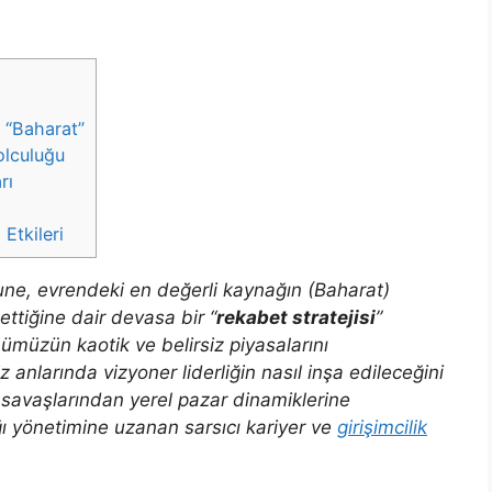
 “Baharat”
olculuğu
rı
Etkileri
une, evrendeki en değerli kaynağın (Baharat)
ettiğine dair devasa bir “
rekabet stratejisi
”
nümüzün kaotik ve belirsiz piyasalarını
 anlarında vizyoner liderliğin nasıl inşa edileceğini
i savaşlarından yerel pazar dinamiklerine
ğı yönetimine uzanan sarsıcı kariyer ve
girişimcilik