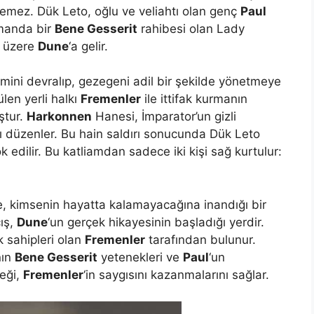
lemez. Dük Leto, oğlu ve veliahtı olan genç
Paul
amanda bir
Bene Gesserit
rahibesi olan Lady
k üzere
Dune
‘a gelir.
mini devralıp, gezegeni adil bir şekilde yönetmeye
len yerli halkı
Fremenler
ile ittifak kurmanın
ştur.
Harkonnen
Hanesi, İmparator’un gizli
dırı düzenler. Bu hain saldırı sonucunda Dük Leto
dilir. Bu katliamdan sadece iki kişi sağ kurtulur:
ne, kimsenin hayatta kalamayacağına inandığı bir
ış,
Dune
‘un gerçek hikayesinin başladığı yerdir.
 sahipleri olan
Fremenler
tarafından bulunur.
nın
Bene Gesserit
yetenekleri ve
Paul
‘un
neği,
Fremenler
‘in saygısını kazanmalarını sağlar.