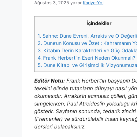
Ağustos 3, 2025
yazar
KariyerYol
İçindekiler
1.
Sahne: Dune Evreni, Arrakis ve O Değerli
2.
Dune’un Konusu ve Özeti: Kahramanın Y
3.
Kitabın Derin Karakterleri ve Güç Odakla
4.
Frank Herbert’in Eseri Neden Okunmalı?
5.
Dune Kitabı ve Girişimcilik Vizyonumuza 
Editör Notu:
Frank Herbert’ın başyapıtı D
tekelini elinde tutanların dünyayı nasıl yön
okumasıdır. Arrakis’in acımasız çölleri, gü
simgelerken; Paul Atreides’in yolculuğu kriz
gösterir. Sayfanın sonunda, tedarik zincir
(Fremenler) ve sürdürülebilir insan kayna
dersleri bulacaksınız.