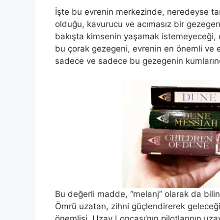
İşte bu evrenin merkezinde, neredeyse tam
olduğu, kavurucu ve acımasız bir gezegen
bakışta kimsenin yaşamak istemeyeceği, c
bu çorak gezegeni, evrenin en önemli ve en 
sadece ve sadece bu gezegenin kumlarınd
Bu değerli madde, “melanj” olarak da bil
Ömrü uzatan, zihni güçlendirerek geleceğ
önemlisi, Uzay Loncası’nın pilotlarının uza