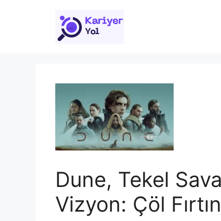
İçeriğe
atla
Dune, Tekel Savaş
Vizyon: Çöl Fırtı