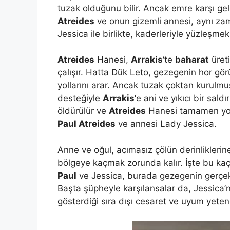
tuzak olduğunu bilir. Ancak emre karşı ge
Atreides
ve onun gizemli annesi, aynı z
Jessica ile birlikte, kaderleriyle yüzleşme
Atreides
Hanesi,
Arrakis
‘te
baharat
üreti
çalışır. Hatta Dük Leto, gezegenin hor görü
yollarını arar. Ancak tuzak çoktan kurulmu
desteğiyle
Arrakis
‘e ani ve yıkıcı bir sal
öldürülür ve
Atreides
Hanesi tamamen yok e
Paul Atreides
ve annesi Lady Jessica.
Anne ve oğul, acımasız çölün derinlikleri
bölgeye kaçmak zorunda kalır. İşte bu kaç
Paul
ve Jessica, burada gezegenin gerçek
Başta şüpheyle karşılansalar da, Jessica’
gösterdiği sıra dışı cesaret ve uyum yete