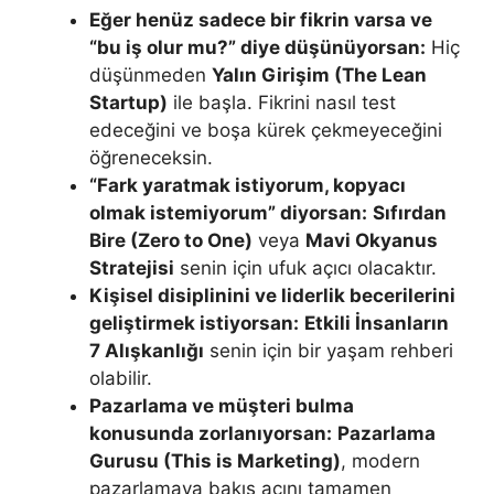
Eğer henüz sadece bir fikrin varsa ve
“bu iş olur mu?” diye düşünüyorsan:
Hiç
düşünmeden
Yalın Girişim (The Lean
Startup)
ile başla. Fikrini nasıl test
edeceğini ve boşa kürek çekmeyeceğini
öğreneceksin.
“Fark yaratmak istiyorum, kopyacı
olmak istemiyorum” diyorsan:
Sıfırdan
Bire (Zero to One)
veya
Mavi Okyanus
Stratejisi
senin için ufuk açıcı olacaktır.
Kişisel disiplinini ve liderlik becerilerini
geliştirmek istiyorsan:
Etkili İnsanların
7 Alışkanlığı
senin için bir yaşam rehberi
olabilir.
Pazarlama ve müşteri bulma
konusunda zorlanıyorsan:
Pazarlama
Gurusu (This is Marketing)
, modern
pazarlamaya bakış açını tamamen