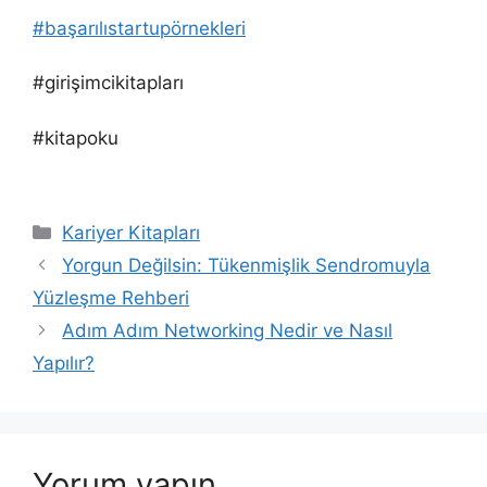
#başarılıstartupörnekleri
#girişimcikitapları
#kitapoku
Kategoriler
Kariyer Kitapları
Yorgun Değilsin: Tükenmişlik Sendromuyla
Yüzleşme Rehberi
Adım Adım Networking Nedir ve Nasıl
Yapılır?
Yorum yapın