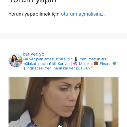
Yorum yapabilmek için
oturum açmalısınız
.
kariyer_yol
Kariyer planlaması stratejidir.
Yeni mezunlara
mülakat ipuçları!
Kariyer |
Mülakat
Finans
İş İngilizcesi
Yeni nesil kariyer pusulan