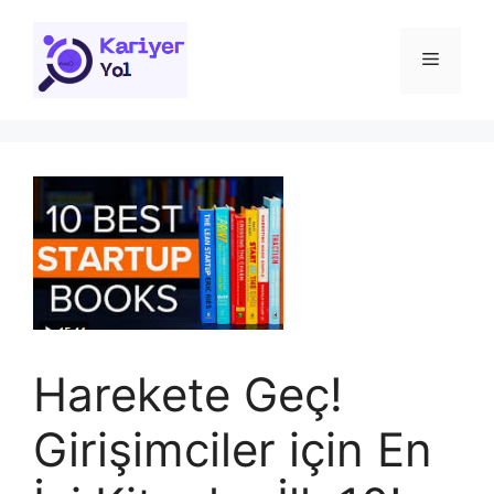
İçeriğe
atla
Menü
Harekete Geç!
Girişimciler için En