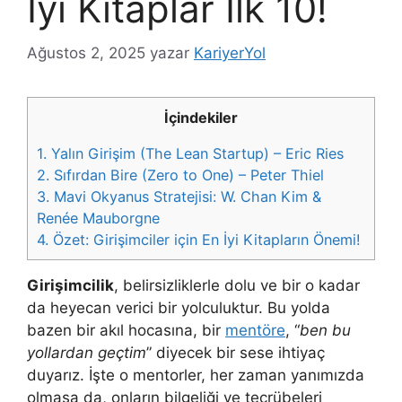
İyi Kitaplar İlk 10!
Ağustos 2, 2025
yazar
KariyerYol
İçindekiler
1.
Yalın Girişim (The Lean Startup) – Eric Ries
2.
Sıfırdan Bire (Zero to One) – Peter Thiel
3.
Mavi Okyanus Stratejisi: W. Chan Kim &
Renée Mauborgne
4.
Özet: Girişimciler için En İyi Kitapların Önemi!
Girişimcilik
, belirsizliklerle dolu ve bir o kadar
da heyecan verici bir yolculuktur. Bu yolda
bazen bir akıl hocasına, bir
mentöre
, “
ben bu
yollardan geçtim
” diyecek bir sese ihtiyaç
duyarız. İşte o mentorler, her zaman yanımızda
olmasa da, onların bilgeliği ve tecrübeleri