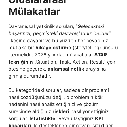
Mülakatlar
Davranışsal yetkinlik soruları, “
Gelecekteki
başarınızı, geçmişteki davranışlarınız belirler
”
ilkesine dayanır ve bu yüzden her cevabınız
mutlaka bir
hikayeleştirme
(storytelling) unsuru
içermelidir. 2026 yılında, mülakatçılar
STAR
tekniğinin
(Situation, Task, Action, Result) çok
ötesine geçerek,
anlamsal netlik
arayışına
girmiş durumdadır.
Bu kategorideki sorular, sadece bir problemi
nasıl çözdüğünüzü değil, o problemin kök
nedenini nasıl analiz ettiğinizi ve çözüm
sürecinde aldığınız
riskleri
nasıl yönettiğinizi
sorgular.
İstatistikler
veya ulaştığınız
KPI
başarıları
ile desteklenen bir cevap, sizi diğer