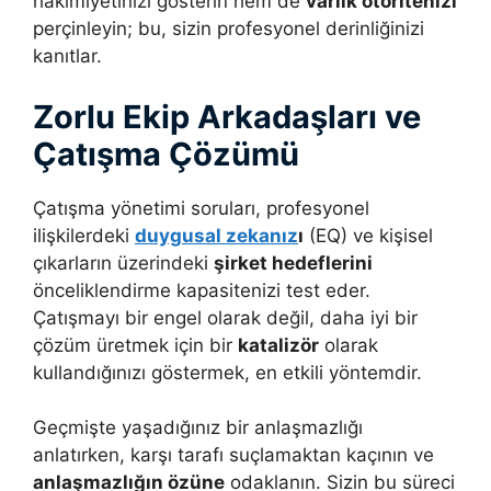
hakimiyetinizi gösterin hem de
varlık otoritenizi
perçinleyin; bu, sizin profesyonel derinliğinizi
kanıtlar.
Zorlu Ekip Arkadaşları ve
Çatışma Çözümü
Çatışma yönetimi soruları, profesyonel
ilişkilerdeki
duygusal zekanız
ı
(EQ) ve kişisel
çıkarların üzerindeki
şirket hedeflerini
önceliklendirme kapasitenizi test eder.
Çatışmayı bir engel olarak değil, daha iyi bir
çözüm üretmek için bir
katalizör
olarak
kullandığınızı göstermek, en etkili yöntemdir.
Geçmişte yaşadığınız bir anlaşmazlığı
anlatırken, karşı tarafı suçlamaktan kaçının ve
anlaşmazlığın özüne
odaklanın. Sizin bu süreci