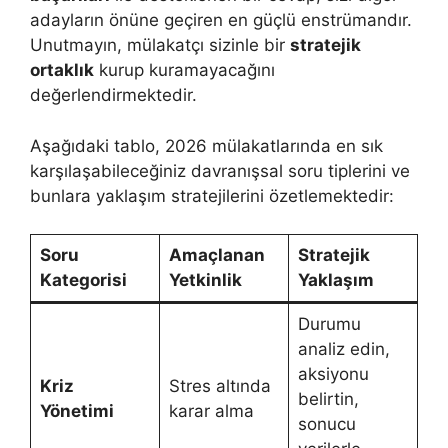
adayların önüne geçiren en güçlü enstrümandır.
Unutmayın, mülakatçı sizinle bir
stratejik
ortaklık
kurup kuramayacağını
değerlendirmektedir.
Aşağıdaki tablo, 2026 mülakatlarında en sık
karşılaşabileceğiniz davranışsal soru tiplerini ve
bunlara yaklaşım stratejilerini özetlemektedir:
Soru
Amaçlanan
Stratejik
Kategorisi
Yetkinlik
Yaklaşım
Durumu
analiz edin,
aksiyonu
Kriz
Stres altında
belirtin,
Yönetimi
karar alma
sonucu