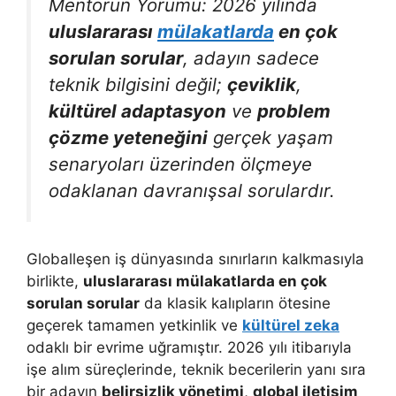
Mentörün Yorumu
: 2026 yılında
uluslararası
mülakatlarda
en çok
sorulan sorular
, adayın sadece
teknik bilgisini değil;
çeviklik
,
kültürel adaptasyon
ve
problem
çözme yeteneğini
gerçek yaşam
senaryoları üzerinden ölçmeye
odaklanan davranışsal sorulardır.
Globalleşen iş dünyasında sınırların kalkmasıyla
birlikte,
uluslararası mülakatlarda en çok
sorulan sorular
da klasik kalıpların ötesine
geçerek tamamen yetkinlik ve
kültürel zeka
odaklı bir evrime uğramıştır. 2026 yılı itibarıyla
işe alım süreçlerinde, teknik becerilerin yanı sıra
bir adayın
belirsizlik yönetimi
,
global iletişim