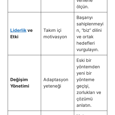
verilerle
ölçün.
Başarıyı
sahiplenmeyi
Liderlik
ve
Takım içi
n, “biz” dilini
Etki
motivasyon
ve ortak
hedefleri
vurgulayın.
Eski bir
yöntemden
yeni bir
Değişim
Adaptasyon
yönteme
Yönetimi
yeteneği
geçişi,
zorlukları ve
çözümü
anlatın.