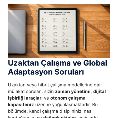
Uzaktan Çalışma ve Global
Adaptasyon Soruları
Uzaktan veya hibrit çalışma modellerine dair
mülakat soruları, sizin
zaman yönetimi
,
dijital
işbirliği araçları
ve
otonom çalışma
kapasiteniz
üzerine yoğunlaşmaktadır. Bu
bölümde, kendi çalışma disiplininizi nasıl
kurduğunuzu ve
dağınık ekipler
içerisinde