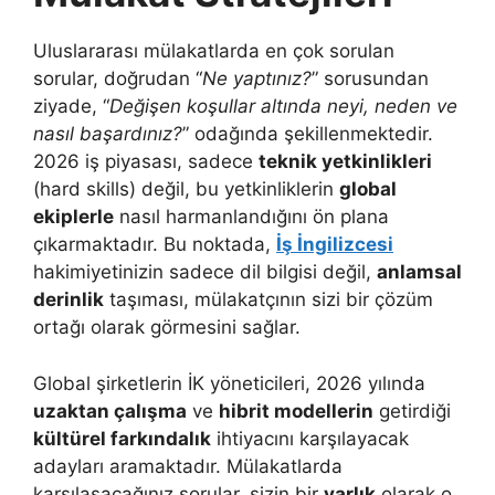
Uluslararası mülakatlarda en çok sorulan
sorular, doğrudan “
Ne yaptınız?
” sorusundan
ziyade, “
Değişen koşullar altında neyi, neden ve
nasıl başardınız?
” odağında şekillenmektedir.
2026 iş piyasası, sadece
teknik yetkinlikleri
(hard skills) değil, bu yetkinliklerin
global
ekiplerle
nasıl harmanlandığını ön plana
çıkarmaktadır. Bu noktada,
İş İngilizcesi
hakimiyetinizin sadece dil bilgisi değil,
anlamsal
derinlik
taşıması, mülakatçının sizi bir çözüm
ortağı olarak görmesini sağlar.
Global şirketlerin İK yöneticileri, 2026 yılında
uzaktan çalışma
ve
hibrit modellerin
getirdiği
kültürel farkındalık
ihtiyacını karşılayacak
adayları aramaktadır. Mülakatlarda
karşılaşacağınız sorular, sizin bir
varlık
olarak o