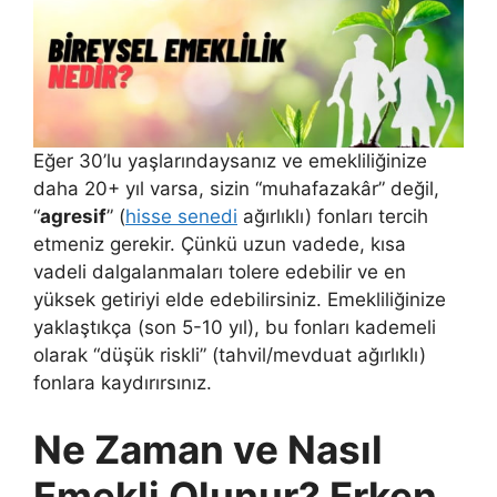
Eğer 30’lu yaşlarındaysanız ve emekliliğinize
daha 20+ yıl varsa, sizin “muhafazakâr” değil,
“
agresif
” (
hisse senedi
ağırlıklı) fonları tercih
etmeniz gerekir. Çünkü uzun vadede, kısa
vadeli dalgalanmaları tolere edebilir ve en
yüksek getiriyi elde edebilirsiniz. Emekliliğinize
yaklaştıkça (son 5-10 yıl), bu fonları kademeli
olarak “düşük riskli” (tahvil/mevduat ağırlıklı)
fonlara kaydırırsınız.
Ne Zaman ve Nasıl
Emekli Olunur? Erken