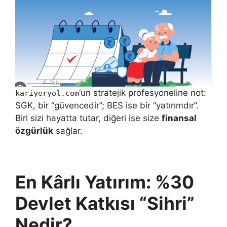
‘un stratejik profesyoneline not:
kariyeryol.com
SGK, bir “güvencedir”; BES ise bir “yatırımdır”.
Biri sizi hayatta tutar, diğeri ise size
finansal
özgürlük
sağlar.
En Kârlı Yatırım: %30
Devlet Katkısı “Sihri”
Nedir?