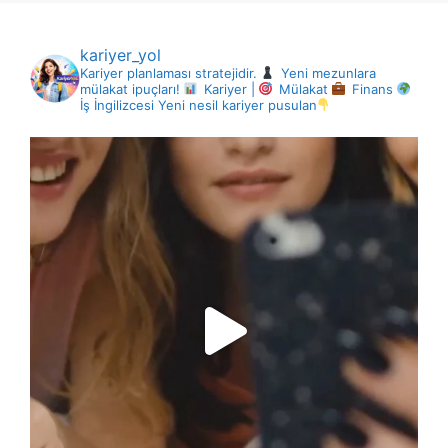
kariyer_yol
Kariyer planlaması stratejidir.
Yeni mezunlara
mülakat ipuçları!
Kariyer |
Mülakat
Finans
İş İngilizcesi
Yeni nesil kariyer pusulan