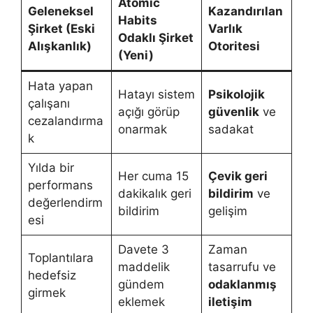
Atomic
Geleneksel
Kazandırılan
Habits
Şirket (Eski
Varlık
Odaklı Şirket
Alışkanlık)
Otoritesi
(Yeni)
Hata yapan
Hatayı sistem
Psikolojik
çalışanı
açığı görüp
güvenlik
ve
cezalandırma
onarmak
sadakat
k
Yılda bir
Her cuma 15
Çevik geri
performans
dakikalık geri
bildirim
ve
değerlendirm
bildirim
gelişim
esi
Davete 3
Zaman
Toplantılara
maddelik
tasarrufu ve
hedefsiz
gündem
odaklanmış
girmek
eklemek
iletişim