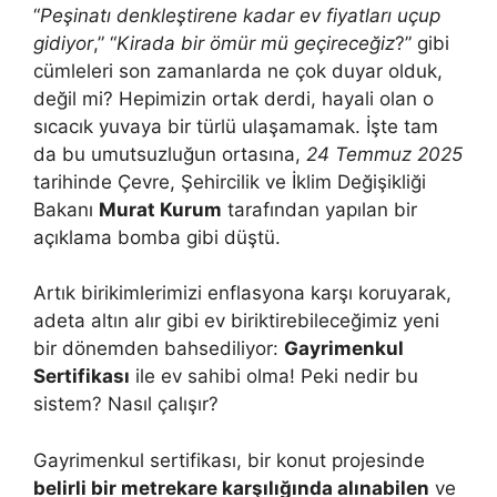
“
Peşinatı denkleştirene kadar ev fiyatları uçup
gidiyor
,” “
Kirada bir ömür mü geçireceğiz
?” gibi
cümleleri son zamanlarda ne çok duyar olduk,
değil mi? Hepimizin ortak derdi, hayali olan o
sıcacık yuvaya bir türlü ulaşamamak. İşte tam
da bu umutsuzluğun ortasına,
24 Temmuz 2025
tarihinde Çevre, Şehircilik ve İklim Değişikliği
Bakanı
Murat Kurum
tarafından yapılan bir
açıklama bomba gibi düştü.
Artık birikimlerimizi enflasyona karşı koruyarak,
adeta altın alır gibi ev biriktirebileceğimiz yeni
bir dönemden bahsediliyor:
Gayrimenkul
Sertifikası
ile ev sahibi olma! Peki nedir bu
sistem? Nasıl çalışır?
Gayrimenkul sertifikası, bir konut projesinde
belirli bir metrekare karşılığında alınabilen
ve