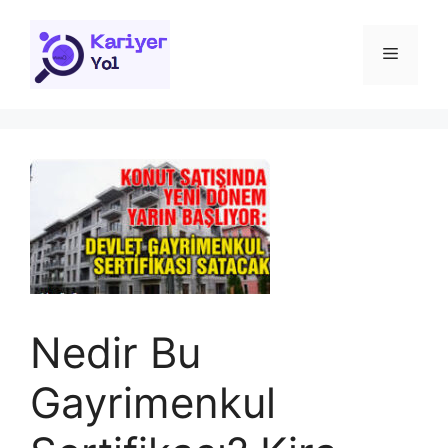
İçeriğe
atla
Menü
Nedir Bu
Gayrimenkul